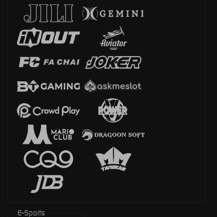
E-Sports