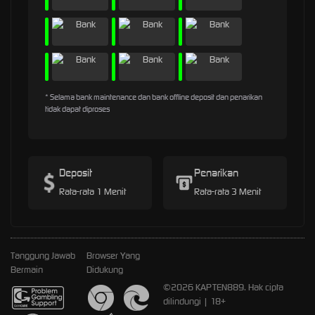
* Selama bank maintenance dan bank offline deposit dan penarikan
tidak dapat diproses
Deposit
Penarikan
Rata-rata 1 Menit
Rata-rata 3 Menit
Tanggung Jawab
Browser Yang
Bermain
Didukung
©2026 KAPTEN889. Hak cipta
dilindungi | 18+