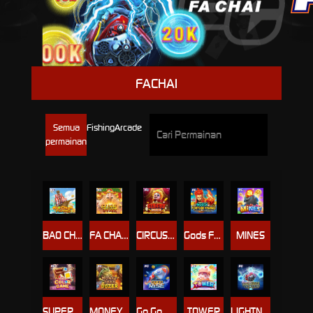
FACHAI
Semua
Fishing
Arcade
permainan
BAO CHUAN FISHING
FA CHAI DOZER
CIRCUS DOZER
Gods Fortune Fishing
MINES
SUPER COLOR GAME
MONEY TREE DOZER
Go Go Rise
TOWER
LIGHTNING BOMB