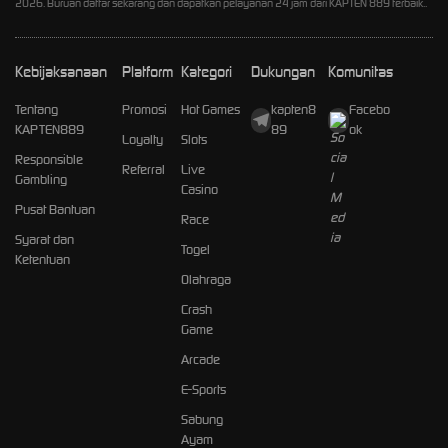
2026. Buruan daftar sekarang dan dapatkan pelayanan 24 jam dari KAPTEN 889 terbaik..
Kebijaksanaan
Platform
Kategori
Dukungan
Komunitas
Tentang
Promosi
Hot Games
kapten8
Facebo
KAPTEN889
89
ok
Loyalty
Slots
Responsible
Referral
Live
Gambling
Casino
Pusat Bantuan
Race
Syarat dan
Togel
Ketentuan
Olahraga
Crash
Game
Arcade
E-Sports
Sabung
Ayam