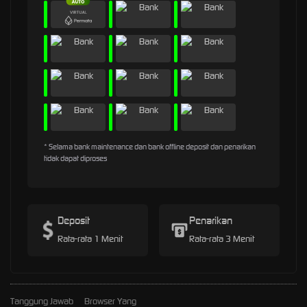
* Selama bank maintenance dan bank offline deposit dan penarikan
tidak dapat diproses
Deposit
Penarikan
Rata-rata 1 Menit
Rata-rata 3 Menit
Tanggung Jawab
Browser Yang