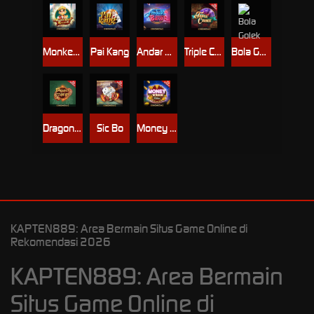
Monkey King Roulette
Pai Kang
Andar Bahar
Triple Chance
Bola Golek
Dragon Tiger 2
Sic Bo
Money Wheel Deluxe
KAPTEN889: Area Bermain Situs Game Online di
Rekomendasi 2026
KAPTEN889: Area Bermain
Situs Game Online di