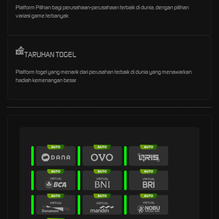
Platform Pilihan bagi perusahaan-perusahaan terbaik di dunia, dengan pilihan
variasi game terbanyak
TARUHAN TOGEL
Platform togel yang menarik dari perusahan terbaik di dunia yang menawarkan
hadiah kemenangan besar