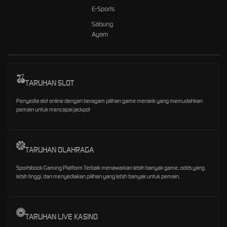
E-Sports
Sabung
Ayam
TARUHAN SLOT
Penyedia slot online dengan beragam pilihan game menarik yang memudahkan
pemain untuk mencapai jackpot
TARUHAN OLAHRAGA
Sportsbook Gaming Platform Terbaik menawarkan lebih banyak game, odds yang
lebih tinggi, dan menyediakan pilihan yang lebih banyak untuk pemain.
TARUHAN LIVE KASINO