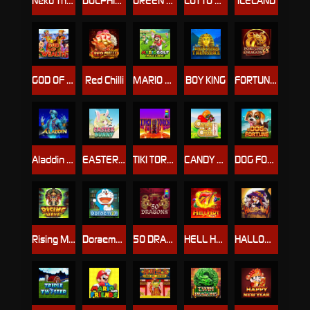
Neko The Fortune Cat
DOLPHIN REEF
GREEN GOLD
LOTTO MADNESS
ICELAND
GOD OF WEALTH
Red Chilli
MARIO GOLF
BOY KING
FORTUNE DRAGON 88
Aladdin Wishes
EASTER BUNNY
TIKI TORCH
CANDY CRUSH
DOG FORTUNE
Rising Maya
Doraemon
50 DRAGONS
HELL HOT 100
HALLOWIN