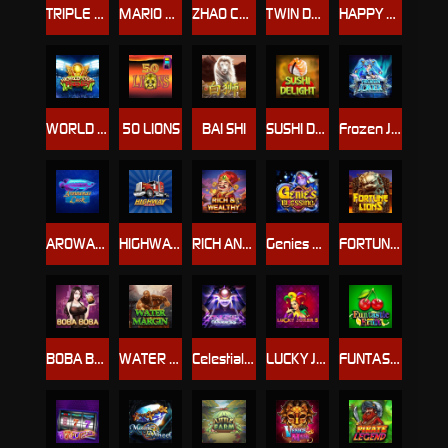
TRIPLE TWISTER
MARIO AND FRIENDS
ZHAO CAI JIN BAO
TWIN DRAGON
HAPPY NEW YEAR
WORLD CUP FRENZY
50 LIONS
BAI SHI
SUSHI DELIGHT
Frozen Joker
AROWANAS LUCK
HIGHWAY KING
RICH AND WEALTHY
Genies Blessing
FORTUNE LIONS
BOBA BOBA
WATER MARGIN
Celestial Goddess
LUCKY JOKER 5
FUNTASTIC FRUIT