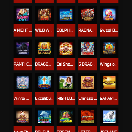
A NIGHT OUT
WILD WEST
DOLPHIN TREASURE
RAGNAROK FIRE STORM
Sweet Buffet
PANTHER MOON
DRAGON GATE
Cai Shen Do
5 DRAGONS
Wings of God
Winter Magic
Excalibur Legend
IRISH LUCK
Chinese Fair
SAFARI HEAT