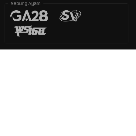
Sabung Ayam