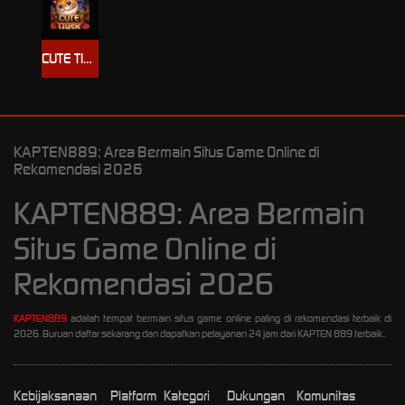
CUTE TIGER
KAPTEN889: Area Bermain Situs Game Online di
Rekomendasi 2026
KAPTEN889: Area Bermain
Situs Game Online di
Rekomendasi 2026
KAPTEN889
adalah tempat bermain situs game online paling di rekomendasi terbaik di
2026. Buruan daftar sekarang dan dapatkan pelayanan 24 jam dari KAPTEN 889 terbaik..
Kebijaksanaan
Platform
Kategori
Dukungan
Komunitas