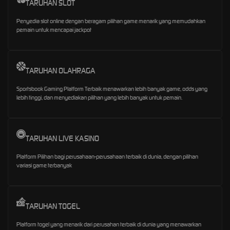
TARUHAN SLOT
Penyedia slot online dengan beragam pilihan game menarik yang memudahkan
pemain untuk mencapai jackpot
TARUHAN OLAHRAGA
Sportsbook Gaming Platform Terbaik menawarkan lebih banyak game, odds yang
lebih tinggi, dan menyediakan pilihan yang lebih banyak untuk pemain.
TARUHAN LIVE KASINO
Platform Pilihan bagi perusahaan-perusahaan terbaik di dunia, dengan pilihan
variasi game terbanyak
TARUHAN TOGEL
Platform togel yang menarik dari perusahan terbaik di dunia yang menawarkan