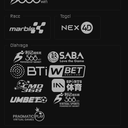
Race
Togel
Olahraga