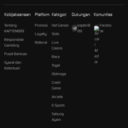
Kebijaksanaan
Platform
Kategori
Dukungan
Komunitas
Tentang
Promosi
Hot Games
kapten8
Facebo
KAPTEN889
89
ok
Loyalty
Slots
Responsible
Referral
Live
Gambling
Casino
Pusat Bantuan
Race
Syarat dan
Togel
Ketentuan
Olahraga
Crash
Game
Arcade
E-Sports
Sabung
Ayam