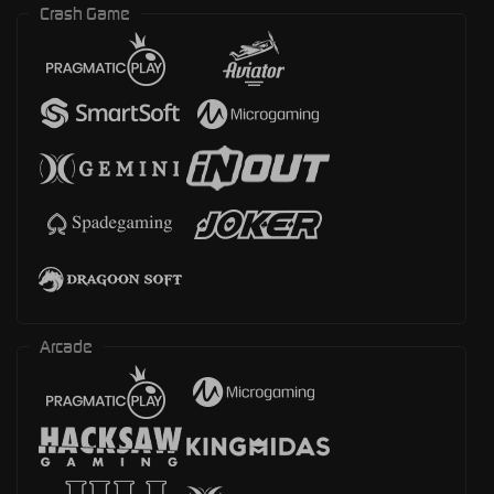
Crash Game
Arcade