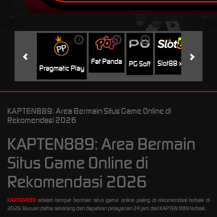
i
i
i
i
i
Facha
Fat Panda
Slot88 x PP
PG Soft
Pragmatic Play
KAPTEN889: Area Bermain Situs Game Online di
Rekomendasi 2026
KAPTEN889: Area Bermain
Situs Game Online di
Rekomendasi 2026
KAPTEN889
adalah tempat bermain situs game online paling di rekomendasi terbaik di
2026. Buruan daftar sekarang dan dapatkan pelayanan 24 jam dari KAPTEN 889 terbaik..